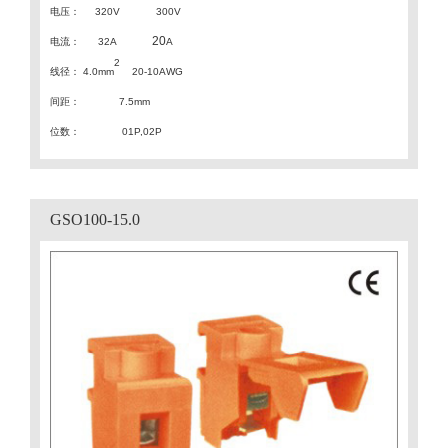
电压：
320V 300V
20
电流：
32A
A
2
线径：
4.0mm
20-10AWG
间距
：
7.5
mm
位数：
01P,02P
GSO100-15.0