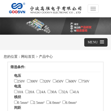
Toggle
navigation
MENU
您的位置：
网站首页
>
产品中心
筛选条件:
电压
250V
300V
320V
450V
600V
750V
电流
10A
20A
24A
30A
32A
41A
线径
0.5mm²
2.5mm²
4.0mm²
6.0mm²
间距