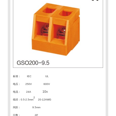
标准：
IEC
UL
电压：
250V 600V
10
电流：
24A
A
2
线径：
0.5-2.5mm
20-12AWG
间距
：
9.5
mm
位数：
2P