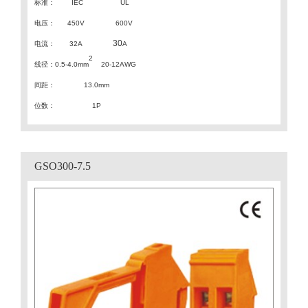
标准：
IEC
UL
电压：
450V 600V
30
电流：
32A
A
2
线径：
0.5-4.0mm
20-12AWG
间距
：
13.0
mm
位数：
1P
GSO300-7.5